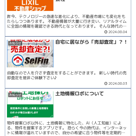
昨今、テクノロジーの急速な進化により、不動産市場にも変化をも
たらしつつあります。 不動産情報が大量に行き交い、リアルタイム
に全国の情報を確認できる時代となっております。 そんな時代の
中、弊社も社会変化に適応していくためにも、最新の技術を駆使...
2024.08.04
自宅に居ながら「売却査定」？！
お知らせ
自動なので人を介さず査定をすることができます。 新しい時代の売
却査定を是非ご体験下さい♪
2024.08.03
土地情報ロボについて
お知らせ
物件提案ロボ以外に、土地情報に特化した、AI（人工知能）によ
る、物件を提案するアプリです。 恐らく今の時代は、インターネッ
トに情報が溢れていますので、自分の希望に合う物件等を定期的に