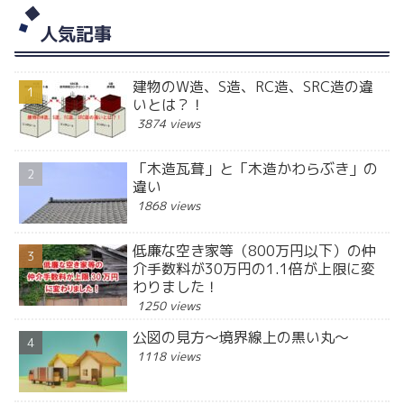
人気記事
建物のW造、S造、RC造、SRC造の違
いとは？！
3874 views
「木造瓦葺」と「木造かわらぶき」の
違い
1868 views
低廉な空き家等（800万円以下）の仲
介手数料が30万円の1.1倍が上限に変
わりました！
1250 views
公図の見方～境界線上の黒い丸～
1118 views