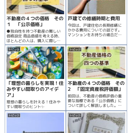
するには、増...
されていま...
不動産の４つの価格 その
戸建ての修繕時期と費用
１ 「公示価格」
今回は、戸建住宅の長期修繕に
かかる費用についての話です。
●独自性を持つ不動産の難しい
マンションをお持ちの場合だ
価格設定 商品価値を考える時、
と、毎月の管理費・修繕積立金
ほとんどの人は、購入に際して
が引落しとなっている方が多い
支払う金額、すなわち商品価格
かと思います。 一方で戸建住宅
を思い浮かべます。 不動産もま
トピック
トピック
にお住まいの場合には、毎月の
た、取引が行われる物の一つで
こうしたランニングコストがか
あり、売り手と買い手が取引を
からない分、不...
する際には、一定の価格が決定
されます。不...
「理想の暮らしを実現！住
不動産の４つの価格 その
みやすい間取りのアイデ
2 「固定資産税評価額」
ア」
前回は、不動産の価格評価の重
要な指標である「公示価格」に
理想の暮らしを叶える！住みや
ついて詳しく解説しました。公
すい間取りのヒント✨
示価格に続き、今回は不動産を
所有するうえで欠かせない「固
トピック
トピック
定資産税評価額」に焦点を当て
ます。 詳細な情報をお求めの方
は、前回の記事をご確認くださ