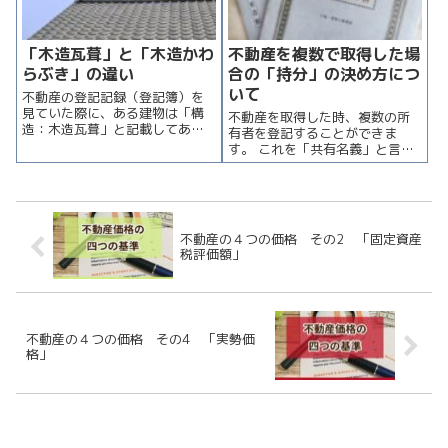
い。 「不動産...
「木造瓦葺」と「木造かわ
不動産を複数で取得した場
らぶき」の違い
合の「持分」の決め方につ
いて
不動産の登記記録（登記簿）を
見ていた際に、ある建物は「構
不動産を取得した時、複数の所
造：木造瓦葺」と記載してある
有者を登記することができま
一方で、別の建物は「構造：木
す。 これを「共有名義」と言い
造かわらぶき」となっているこ
ます。 共有名義にする場合、各
とに気が付きました。 「瓦葺」
所有者ごとの「持分」（割合）
の部分が、漢字による記載と、
を決めて登記する必要がありま
平仮名による記載で違っていま
す。 持分は、夫婦だから単純に
す。 少し気に...
半分（２分の１ずつ）、という
不動産の４つの価格 その2 「固定資産
わけにはいき...
税評価額」
不動産の４つの価格 その4 「実勢価
格」