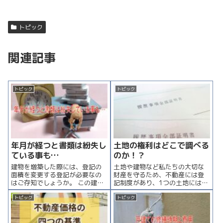
トピック
関連記事
トピック
トピック
年月が経つと書類は紛失し
土地の権利はどこで調べる
ている事も…
のか！？
建物を増築した際には、登記の
土地や建物など私たちの大切な
面積を変更する登記が必要なの
財産を守るため、不動産には登
はご存知でしょうか。 この建物
記制度があり、1つの土地には必
の表示登記には申請義務があ
ず1つの「登記簿」が存在してい
り、申請義務違反には罰金も設
ます。 登記簿にはその土地がど
トピック
トピック
けられているので注意が必要で
こにあり、誰のものでどのよう
す。 ＜表示変更（増築）登記に
に利用されているのかなど、そ
必要な書類＞ 増築の登記を申請
の土地に関する重要な情報が記