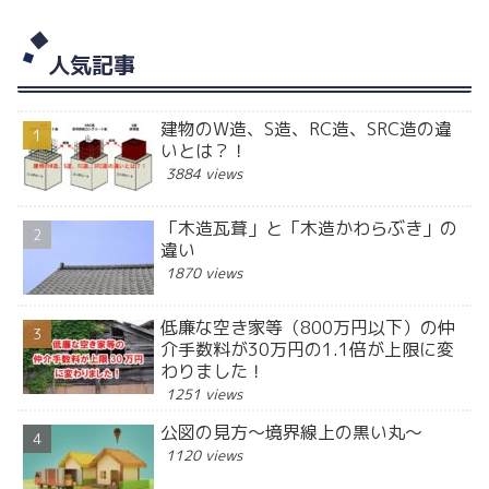
人気記事
建物のW造、S造、RC造、SRC造の違
いとは？！
3884 views
「木造瓦葺」と「木造かわらぶき」の
違い
1870 views
低廉な空き家等（800万円以下）の仲
介手数料が30万円の1.1倍が上限に変
わりました！
1251 views
公図の見方～境界線上の黒い丸～
1120 views