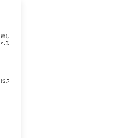
引越し
される
開始さ