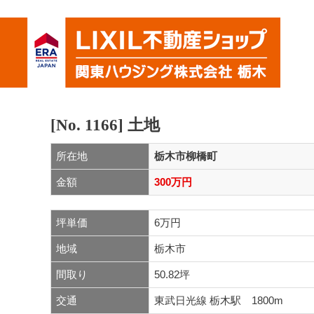
[No. 1166]
土地
所在地
栃木市柳橋町
金額
300万円
坪単価
6万円
地域
栃木市
間取り
50.82坪
交通
東武日光線 栃木駅 1800m