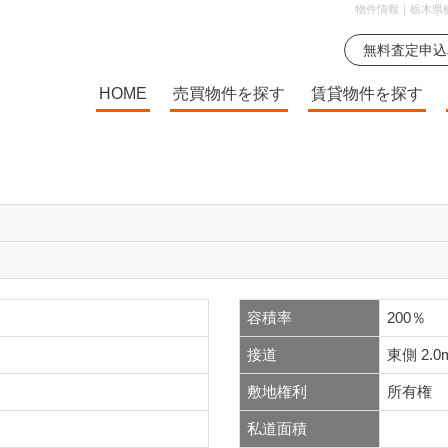
物件情報｜栃木県
HOME
売買物件を探す
賃貸物件を探す
容積率
200％
接道
東側 2.0
敷地権利
所有権
私道面積