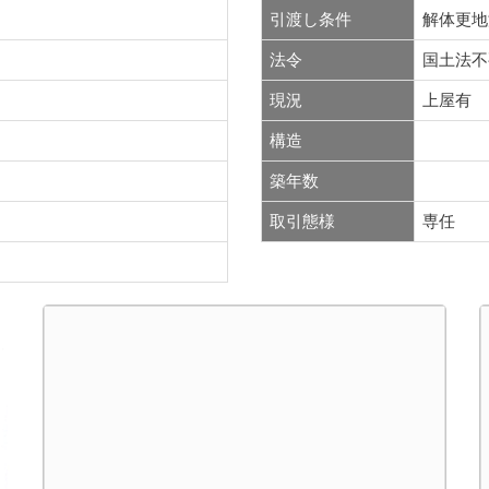
引渡し条件
解体更地
法令
国土法不
現況
上屋有
構造
築年数
取引態様
専任