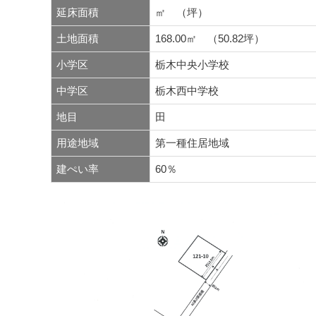
延床面積
㎡ （坪）
土地面積
168.00㎡ （50.82坪）
小学区
栃木中央小学校
中学区
栃木西中学校
地目
田
用途地域
第一種住居地域
建ぺい率
60％