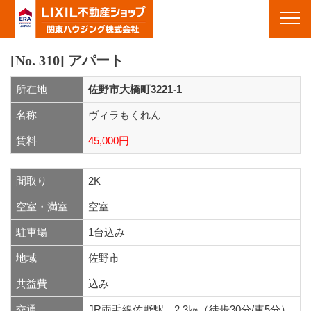
物件情報｜栃木県佐野市・栃木市・足利市・群馬県館林市周辺の不動産&賃貸｜栃木県佐野市の不動産 関東ハ
ウジング(株)
Toggl
navig
[No. 310]
アパート
所在地
佐野市大橋町3221-1
名称
ヴィラもくれん
賃料
45,000円
間取り
2K
空室・満室
空室
駐車場
1台込み
地域
佐野市
共益費
込み
交通
JR両毛線佐野駅 2.3㎞（徒歩30分/車5分）