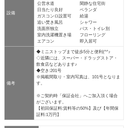
公営水道
閑静な住宅街
日当たり良好
ベランダ
設備
ガスコンロ設置可
給湯
追い焚き風呂
シャワー
洗面所独立
バス・トイレ別
室内洗濯機置き場
フローリング
エアコン
即入居可
◆ミニストップまで徒歩5分と便利(^^♪
◇近隣には、スーパー・ドラッグストア・
飲食店などあります♪
◆空き:201号
※掲載間取り・室内写真は、101号となりま
備考
す。
※ご契約時「保証会社」へご加入頂く場合
がございます。
【初回保証料:賃料等の50%】及び【年間保
証料:1万円】