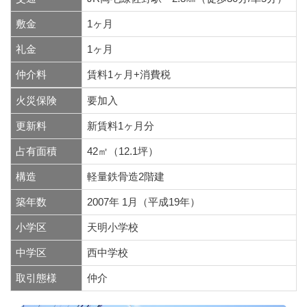
敷金
1ヶ月
礼金
1ヶ月
仲介料
賃料1ヶ月+消費税
火災保険
要加入
更新料
新賃料1ヶ月分
占有面積
42㎡（12.1坪）
構造
軽量鉄骨造2階建
築年数
2007年 1月（平成19年）
小学区
天明小学校
中学区
西中学校
取引態様
仲介