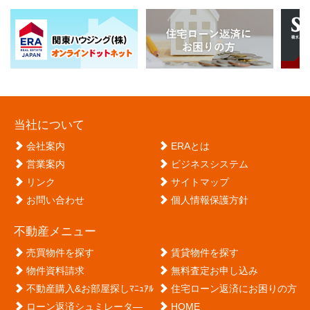
当社について
会社案内
ERAとは
営業案内
ビジネスシステム
リンク
サイトマップ
お問い合わせ
個人情報保護方針
不動産メニュー
売買物件を探す
賃貸物件を探す
物件資料請求
無料査定お申し込み
不動産購入&お部屋探しﾏﾆｭｱﾙ
住宅ローン返済にお困りの方
ローン返済シュミレータ―
HOME