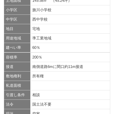
土地面積
149.58㎡ （45.24坪）
小学区
旗川小学校
中学区
西中学校
地目
宅地
用途地域
準工業地域
建ぺい率
60％
容積率
200％
接道
南側道路6mに間口約11m接道
敷地権利
所有権
私道面積
引渡し条件
相談
法令
国土法不要
現況
空家