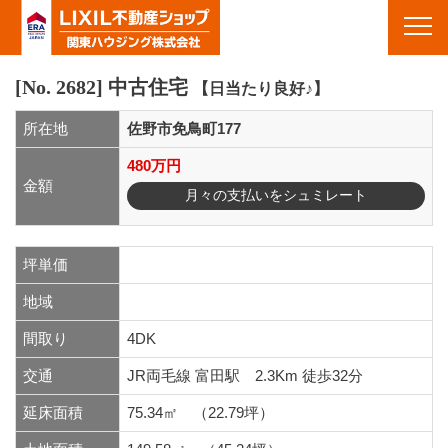
物件情報｜栃木県佐野市・栃木市・足利市・群馬県館林市周辺の不動産&賃貸｜栃木県佐野市の不動産 関東ハ
ウジング(株)
Toggl
navig
[No. 2682]
中古住宅
【日当たり良好♪】
所在地
佐野市免鳥町177
480万円
金額
月々の支払いをシュミレート
坪単価
地域
間取り
4DK
交通
JR両毛線 富田駅 2.3Km 徒歩32分
延床面積
75.34㎡ （22.79坪）