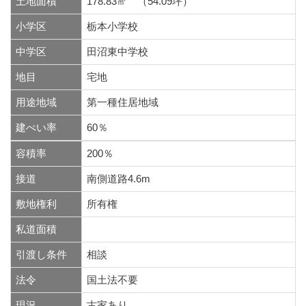
土地面積
178.83㎡ （54.09坪）
小学区
栃本小学校
中学区
田沼東中学校
地目
宅地
用途地域
第一種住居地域
建ぺい率
60％
容積率
200％
接道
南側道路4.6m
敷地権利
所有権
私道面積
引渡し条件
相談
法令
国土法不要
現況
古家あり