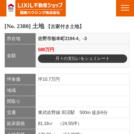
物件情報｜栃木県佐野市・栃木市・足利市・群馬県館林市周辺の不動産&賃貸｜栃木県佐野市の不動産 関東ハ
ウジング(株)
Toggl
navig
[No. 2380]
土地
【古家付き土地】
所在地
佐野市栃本町2194-4、-3
580万円
金額
月々の支払いをシュミレート
坪単価
坪10.7万円
地域
間取り
交通
東武佐野線 田沼駅 500m 徒歩6分
延床面積
81.18㎡ （24.55坪）