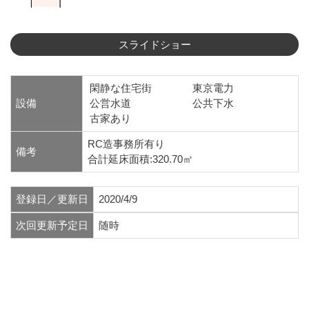
閑静な住宅街
東京電力
設備
公営水道
公共下水
古家あり
RC造事務所有り
備考
合計延床面積:320.70㎡
登録日／更新日
2020/4/9
次回更新予定日
随時