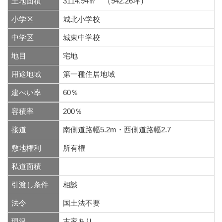
土地面積
3114.94㎡ （942.26坪）
小学区
城北小学校
中学区
城東中学校
地目
宅地
用途地域
第一種住居地域
建ぺい率
60％
容積率
200％
接道
南側道路幅5.2m・西側道路幅2.7
敷地権利
所有権
私道面積
引渡し条件
相談
法令
国土法不要
現況
古家あり