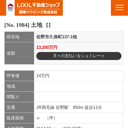
物件情報｜栃木県佐野市・栃木市・足利市・群馬県館林市周辺の不動産&賃貸｜栃木県佐野市の不動産 関東ハ
ウジング(株)
Toggl
navig
[No. 1984]
土地
【】
所在地
佐野市久保町137-1他
13,200万円
金額
月々の支払いをシュミレート
坪単価
14万円
地域
間取り
交通
JR両毛線 佐野駅 850m 徒歩11分
延床面積
㎡ （坪）