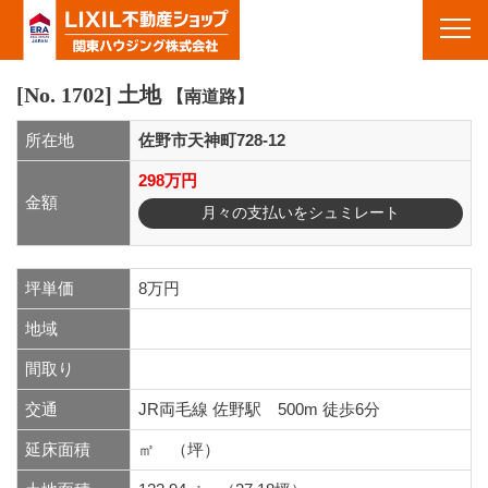
物件情報｜栃木県佐野市・栃木市・足利市・群馬県館林市周辺の不動産&賃貸｜栃木県佐野市の不動産 関東ハ
ウジング(株)
Toggl
navig
[No. 1702]
土地
【南道路】
所在地
佐野市天神町728-12
298万円
金額
月々の支払いをシュミレート
坪単価
8万円
地域
間取り
交通
JR両毛線 佐野駅 500m 徒歩6分
延床面積
㎡ （坪）