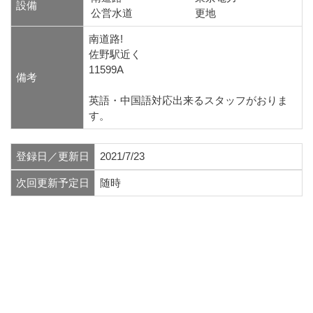
設備
公営水道
更地
南道路!
佐野駅近く
11599A
備考
英語・中国語対応出来るスタッフがおりま
す。
登録日／更新日
2021/7/23
次回更新予定日
随時