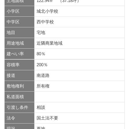
土地面積
122.94㎡ （37.18坪）
小学区
城北小学校
中学区
西中学校
地目
宅地
用途地域
近隣商業地域
建ぺい率
80％
容積率
200％
接道
南道路
敷地権利
所有権
私道面積
引渡し条件
相談
法令
国土法不要
現況
更地