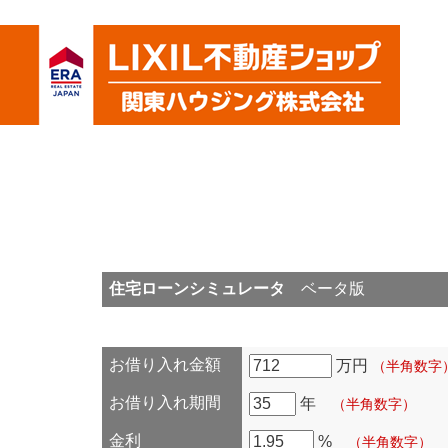
住宅ローンシミュレータ
ベータ版
お借り入れ金額
万円
（半角数字
お借り入れ期間
年
（半角数字）
金利
%
（半角数字）