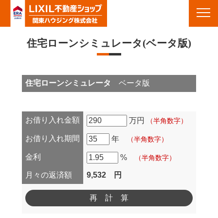
栃木の不動産＆賃貸 - 栃木県佐野市・栃木市・足利市・群馬県館林市周辺の不動産・新築,中古住宅・土地・賃
貸・アパート｜栃木県佐野市の不動産 関東ハウジング(株)
Toggl
navig
住宅ローンシミュレータ(ベータ版)
住宅ローンシミュレータ
ベータ版
お借り入れ金額
万円
（半角数字）
お借り入れ期間
年
（半角数字）
金利
%
（半角数字）
月々の返済額
9,532 円