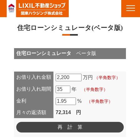
栃木の不動産＆賃貸 - 栃木県佐野市・栃木市・足利市・群馬県館林市周辺の不動産・新築,中古住宅・土地・賃
貸・アパート｜栃木県佐野市の不動産 関東ハウジング(株)
Toggl
navig
住宅ローンシミュレータ(ベータ版)
住宅ローンシミュレータ
ベータ版
お借り入れ金額
万円
（半角数字）
お借り入れ期間
年
（半角数字）
金利
%
（半角数字）
月々の返済額
72,314 円